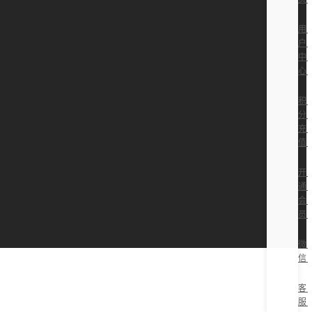
用
户
中
心
积
分
充
值
开
通
会
员
微
信
客
服