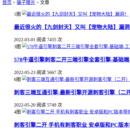
首页
>
骗子曝光
> 文章
1图
最近很火的【九剑封天】又叫【宠物大陆】漏洞
2022-03-01
阅读 7455 次
3图
578牛逼引擎刺客二开三端引擎全套引擎-基础端-
2022-05-23
阅读 5667 次
6图
刺客三端互通引擎-最新引擎开源刺客引擎（二开）
2022-05-20
阅读 5749 次
4图
刺客引擎二开 手机有刺客职业 安卓版和PC版