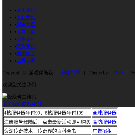
•
版本专区
•
素材专区
•
脚本专区
•
工具专区
•
引擎专区
•
教程专区
•
骗子曝光
•
业界新闻
Copyright © 游戏伴随我 |
刺客引擎
| Theme by
UC845
| Po
欢迎您关注我们
关于我们
联系我们
4核服务器年付99，8核服务器年付199
全球服务器
注册账号登陆后，点击最新活动即可购买
高防服务器
资深传奇技术：传奇界的百科全书
广告招租