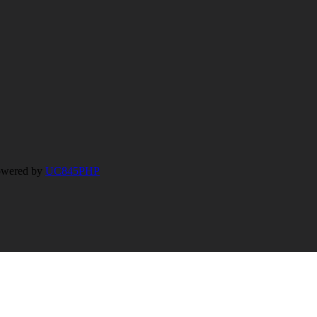
wered by
UC845PHP