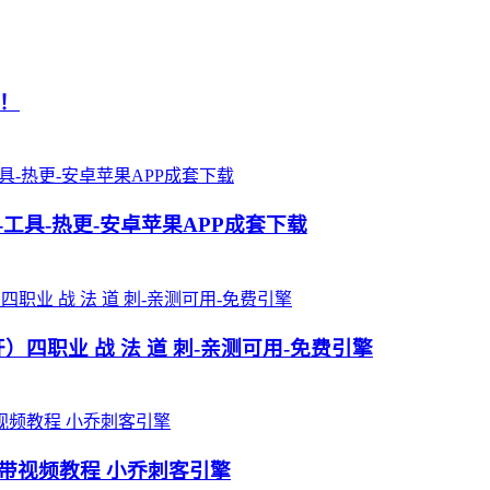
！
工具-热更-安卓苹果APP成套下载
四职业 战 法 道 刺-亲测可用-免费引擎
本带视频教程 小乔刺客引擎