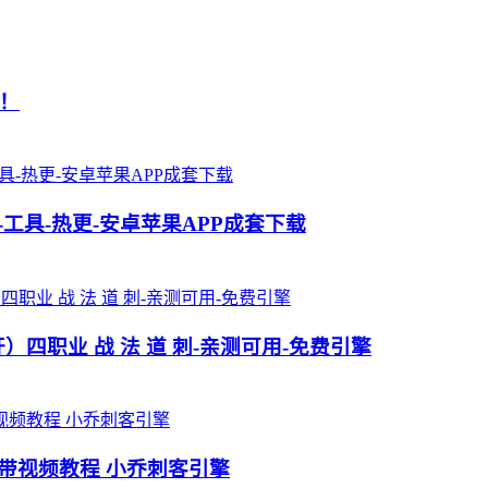
！
工具-热更-安卓苹果APP成套下载
四职业 战 法 道 刺-亲测可用-免费引擎
本带视频教程 小乔刺客引擎