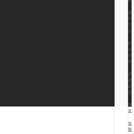
用
户
中
心
积
分
充
值
开
通
会
员
微
信
客
服