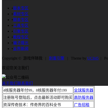
•
版本专区
•
素材专区
•
脚本专区
•
工具专区
•
引擎专区
•
教程专区
•
骗子曝光
•
业界新闻
Copyright © 游戏伴随我 |
刺客引擎
| Theme by
UC845
| Po
欢迎您关注我们
关于我们
联系我们
4核服务器年付99，8核服务器年付199
全球服务器
注册账号登陆后，点击最新活动即可购买
高防服务器
资深传奇技术：传奇界的百科全书
广告招租