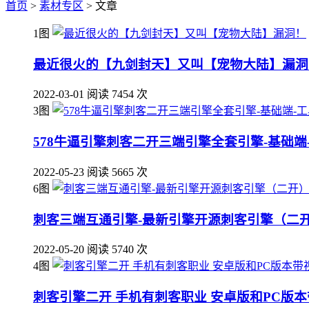
首页
>
素材专区
> 文章
1图
最近很火的【九剑封天】又叫【宠物大陆】漏洞
2022-03-01
阅读 7454 次
3图
578牛逼引擎刺客二开三端引擎全套引擎-基础端-
2022-05-23
阅读 5665 次
6图
刺客三端互通引擎-最新引擎开源刺客引擎（二开）
2022-05-20
阅读 5740 次
4图
刺客引擎二开 手机有刺客职业 安卓版和PC版