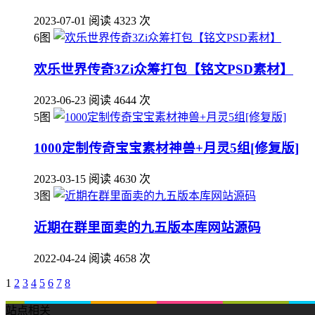
2023-07-01
阅读 4323 次
6图
欢乐世界传奇3Zi众筹打包【铭文PSD素材】
2023-06-23
阅读 4644 次
5图
1000定制传奇宝宝素材神兽+月灵5组[修复版]
2023-03-15
阅读 4630 次
3图
近期在群里面卖的九五版本库网站源码
2022-04-24
阅读 4658 次
1
2
3
4
5
6
7
8
站点相关