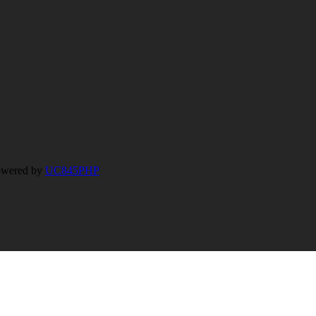
wered by
UC845PHP